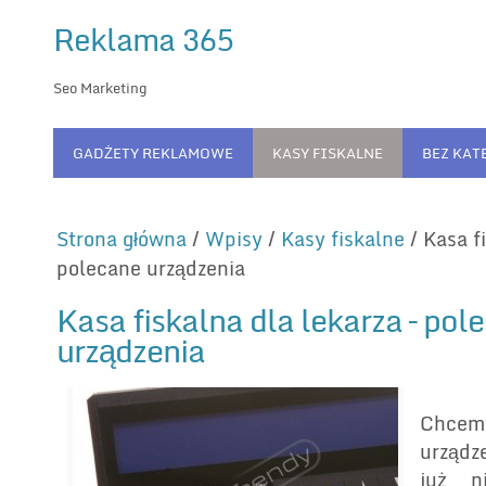
Reklama 365
Seo Marketing
GADŻETY REKLAMOWE
KASY FISKALNE
BEZ KAT
Strona główna
/
Wpisy
/
Kasy fiskalne
/
Kasa fi
polecane urządzenia
Kasa fiskalna dla lekarza – pol
urządzenia
Chce
urządz
już n