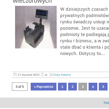
wieczorowych
W dzisiejszych czasach
prywatnych podmiotów 
rynku świadczy usługi 
poziomie. Jest to uzas
podmioty te podlegają
rynku i biznesu, a w z
stale dbać o klienta i p
nowych. Dotyczy to...
17 stycznia 2015
re
Kasy fiskalne
3 of 5
« Poprzednie
1
2
3
4
5
Rek