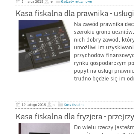
3 marca 2015
re
Gadżety reklamowe
Kasa fiskalna dla prawnika – usług
Na zawód prawnika dec
szerokie grono uczniów.
nich dobry zawód, któr
umożliwi im uzyskiwan
przychodów finansowyc
rynku gospodarczym poj
popyt na usługi prawnic
trudno będzie się im od
19 lutego 2015
re
Kasy fiskalne
Kasa fiskalna dla fryzjera – przejrzy
Do wielu rzeczy jesteś