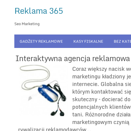
Reklama 365
Seo Marketing
GADŻETY REKLAMOWE
KASY FISKALNE
BEZ KAT
Interaktywna agencja reklamowa
Coraz większy nacisk 
marketingu kładziony je
internecie. Globalna si
którym kontaktować si
skuteczny – docierać do
potencjalnych klientów 
tani. Różnorodne działa
marketingowym czynią 
rywalizacji reklamodawców...